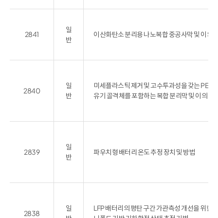
일
2841
이산화탄소 분리용 나노복합 중공사막 및 이의 
반
일
미세플라스틱 제거 및 고수투과성을 갖는 PEG 
2840
반
유기 골격체를 포함하는 복합 분리막 및 이의 제
일
2839
파우치형 배터리 온도 추정 장치 및 방법
반
일
LFP 배터리의 평탄 구간 가관측성 개선을 위한 단
2838
반
니폴드 기반 기하학적 상태 추정 기법