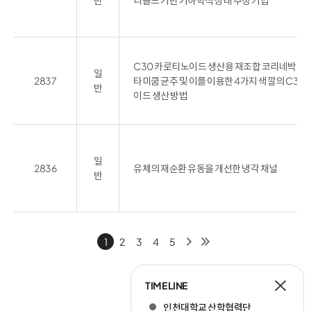
C30 카로티노이드 생산용 재조합 코리네박테
일
2837
타미쿰 균주 및 이를 이용한 4가지 색깔의 C30
반
이드 생산 방법
일
2836
유체의 재순환 유동을 개선한 냉각 채널
반
다
마
1
2
3
4
5
음
지
막
TIME LINE
인천대학교 산학협력단