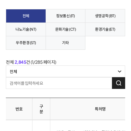
전체
정보통신 (IT)
생명공학 (BT)
나노기술 (NT)
문화기술 (CT)
환경기술 (ET)
우주환경 (ST)
기타
전체
2,845
건 (
1/285
페이지)
검
색
하
기
구
번호
특허명
분