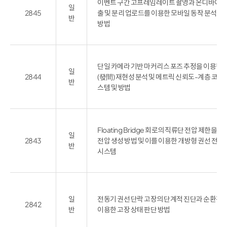
이벤트 구간 고프레임레이트 촬영과 온디바이스 
일
2845
출 및 분리 업로드를 이용한 모바일 동작 분석 시
반
방법
단일 카메라 기반 마커리스 포즈 추정을 이용한 
일
2844
(發間) 재현성 분석 및 메트릭 신뢰도-계층 코칭 
반
스템 및 방법
Floating Bridge 회로의 직류단 전압 제한을 
일
2843
전압 생성 방법 및 이를 이용한 개방형 권선 전동
반
시스템
일
전동기 권선 단락 고장의 단계적 진단과 순환전
2842
반
이용한 고장 상태 판단 방법