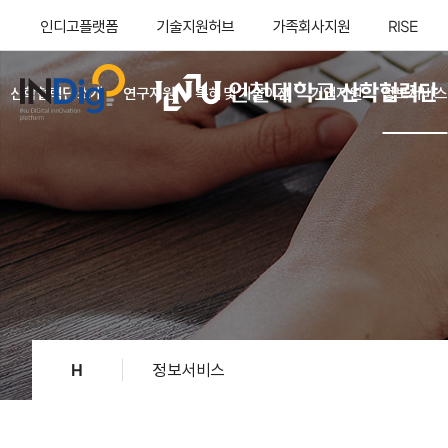
인디고플랫폼
기술지원허브
가족회사지원
RISE
산학협력단 소개
연구지원
특허 및 기술이전
기업지원
정보서비스
H
정보서비스