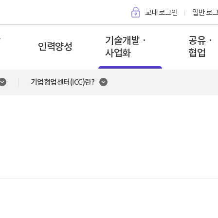
교내 로그인
일반 로
단
기술개발 ·
공유 ·
인력양성
사업화
협업
기업협업센터(ICC)란?
산학연계 교육
기업협업센터(ICC)
산학협력 가
제도
목표
현장실습
산학공동기술개발
애로기술컨
내
취창업교육
기술이전 및 사업화
재직자교
소개
공동기기
길
분석시험의