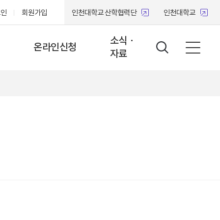
그인
회원가입
인천대학교 산학협력단
인천대학교
소식 ·
온라인신청
자료
족회사
온라인신청
공지사항
우수성과사례
설팅
자료실
육
보도자료
원
설문조사
뢰