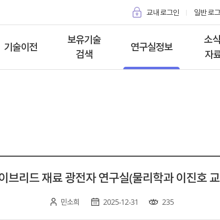
교내 로그인
일반 로
보유기술
소식
기술이전
연구실정보
검색
자
특허 검색 및 기술이전
기술이전이란
소개자료
공지사
신청
기술이전 유의사항
소개동영상
사업공
소액특허 검색 및
기술이전 신청
자회사
발명자 보상
기술이전
소개
이브리드 재료 광전자 연구실(물리학과 이진호 교
기술사업화
민소희
2025-12-31
235