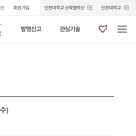
그인
회원가입
인천대학교 산학협력단
인천대학교
·
발명신고
관심기술
관심
메뉴
료
항
국내출원
고
 및
 기업
수)
 뉴스