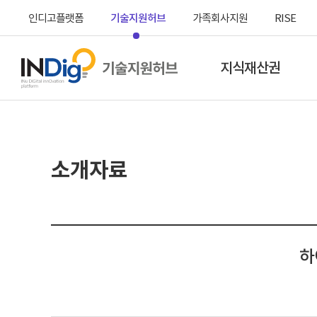
인디고플랫폼
기술지원허브
가족회사지원
RISE
지식재산권
지식재산권이란
본
소개자료
전담특허사무소
문
시
작
하