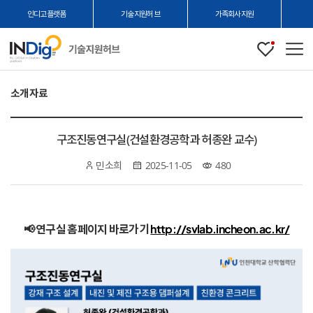
인디고플랫폼
기술지원허브
가족회사지원
관심
메
본
소개자료
문
시
작
구조진동연구실(건설환경공학과 허종완 교수)
민소희
2025-11-05
480
📢 연구실 홈페이지 바로가기
http://svlab.incheon.ac.kr/