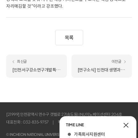
자리매김할 것"이라고 강조했다.
목록
최신글
이전글
[인천서구강소연구개발특구사업단] 2026년 인천강소특구 특화성장 지원사업 통합공고 수혜기업 모집 안내(~26.04.28.(화)까지)
[연구소식] 인천대 생명과학부 김재광 교수 연구팀, 식물 호르몬 대사체학 통합 분석의 새 패러다임 제시
[21999] 인천광역시 연수구 갯벌로 27(송도동) INU이노베이션센터 206호
대표전화 : 032-835-9757
팩스 : 032-835-0828
TIME LINE
가족회사지원센터
© INCHEON NATIONAL UNIVERSITY. ALL RIGHTS RESERVED