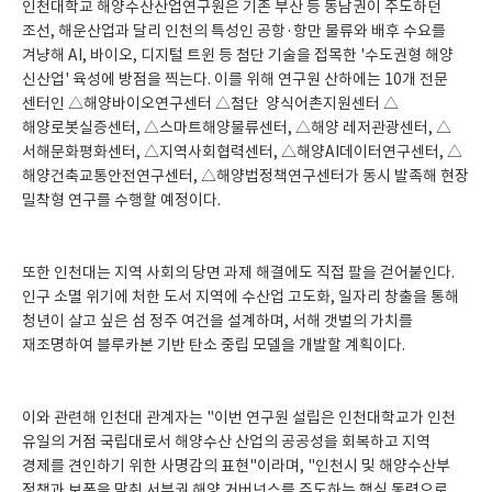
인천대학교 해양수산산업연구원은 기존 부산 등 동남권이 주도하던
조선, 해운산업과 달리 인천의 특성인 공항·항만 물류와 배후 수요를
겨냥해 AI, 바이오, 디지털 트윈 등 첨단 기술을 접목한 '수도권형 해양
신산업' 육성에 방점을 찍는다. 이를 위해 연구원 산하에는 10개 전문
센터인 △해양바이오연구센터 △첨단 양식어촌지원센터 △
해양로봇실증센터, △스마트해양물류센터, △해양 레저관광센터, △
서해문화평화센터, △지역사회협력센터, △해양AI데이터연구센터, △
해양건축교통안전연구센터, △해양법정책연구센터가 동시 발족해 현장
밀착형 연구를 수행할 예정이다.
또한 인천대는 지역 사회의 당면 과제 해결에도 직접 팔을 걷어붙인다.
인구 소멸 위기에 처한 도서 지역에 수산업 고도화, 일자리 창출을 통해
청년이 살고 싶은 섬 정주 여건을 설계하며, 서해 갯벌의 가치를
재조명하여 블루카본 기반 탄소 중립 모델을 개발할 계획이다.
이와 관련해 인천대 관계자는 "이번 연구원 설립은 인천대학교가 인천
유일의 거점 국립대로서 해양수산 산업의 공공성을 회복하고 지역
경제를 견인하기 위한 사명감의 표현"이라며, "인천시 및 해양수산부
정책과 보폭을 맞춰 서부권 해양 거버넌스를 주도하는 핵심 동력으로