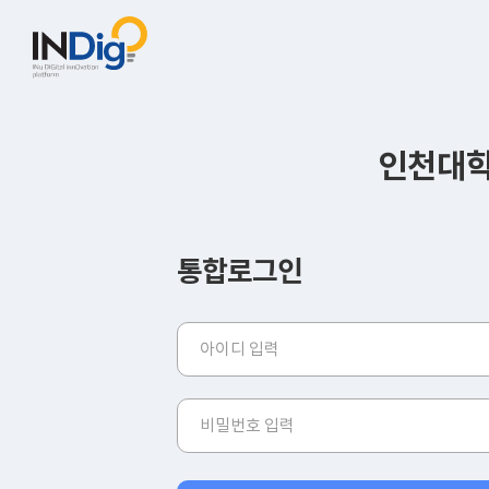
인천대학
통합로그인
아
이
디
비
밀
번
호