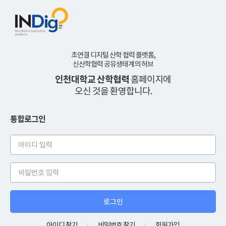
초연결 디지털 산학 협력 플랫폼,
신산학협력 공유생태계의 허브
인천대학교 산학협력
홈페이지에
오신 것을 환영합니다.
통합로그인
아
이
디
비
밀
번
호
아이디 찾기
비밀번호 찾기
회원가입