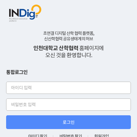
초연결 디지털 산학 협력 플랫폼,
신산학협력 공유생태계의 허브
인천대학교 산학협력
홈페이지에
오신 것을 환영합니다.
통합로그인
아
이
디
비
밀
번
호
아이디 찾기
비밀번호 찾기
회원가입