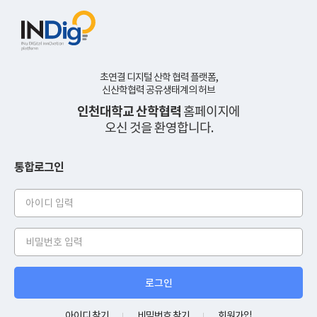
초연결 디지털 산학 협력 플랫폼,
신산학협력 공유생태계의 허브
인천대학교 산학협력
홈페이지에
오신 것을 환영합니다.
통합로그인
아
이
디
비
밀
번
호
아이디 찾기
비밀번호 찾기
회원가입