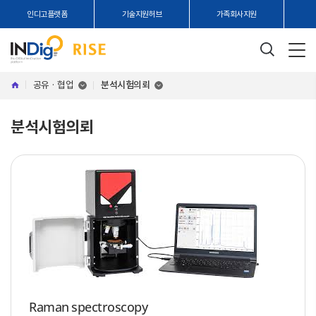
인디고플랫폼
기술지원허브
가족회사지원
공유 · 협업
분석시험의뢰
분석시험의뢰
Raman spectroscopy