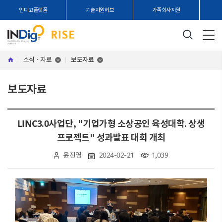
인디고플랫폼
기술지원허브
가족회사지원
소식 · 자료
보도자료
보도자료
LINC3.0사업단, "기업가형 소상공인 육성대학. 상생
프로젝트" 성과발표 대회 개최
윤진영
2024-02-21
1,039