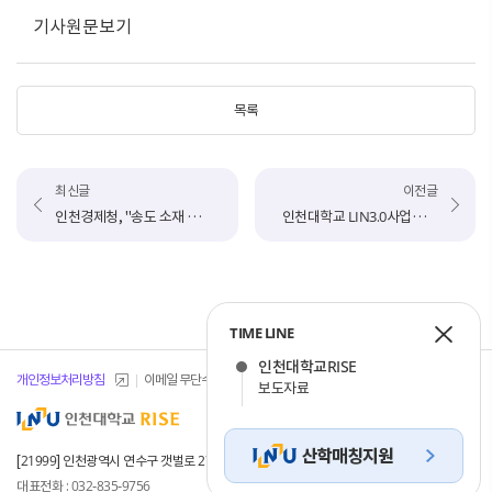
기사원문보기
목록
최신글
이전글
인천경제청, "송도 소재 대학 네트워킹 데이" 행사 성료
인천대학교 LIN3.0사업단, 아마존 웹서비스(AWS)리빙랩 글로컬 해커톤 경진대회 입상
TIME LINE
인천대학교RISE
개인정보처리방침
이메일 무단수집거부
개인정보 목적 외 이용 및 제한
보도자료
[21999] 인천광역시 연수구 갯벌로 27(송도동) INU이노베이션센터 101, 102호
대표전화 : 032-835-9756