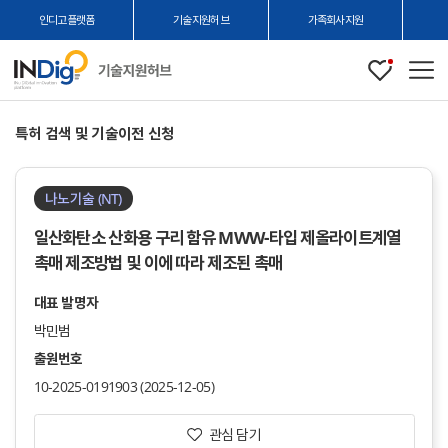
인디고플랫폼
기술지원허브
가족회사지원
관심
메
본
특허 검색 및 기술이전 신청
문
시
작
나노기술 (NT)
일산화탄소 산화용 구리 함유 MWW-타입 제올라이트계열
촉매 제조방법 및 이에 따라 제조된 촉매
대표 발명자
박민범
출원번호
10-2025-0191903 (2025-12-05)
관심 담기