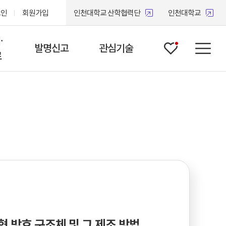
그인
회원가입
인천대학교 산학협력단
인천대학교
·
발명신고
관심기술
관심
메뉴
료
항
국내출원
고
 및
 기업
 뉴스
 방호 구조체 및 그 제조 방법