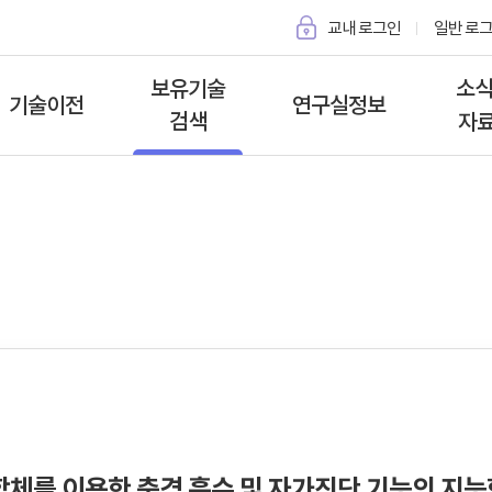
교내 로그인
일반 로
보유기술
소식
기술이전
연구실정보
검색
자
특허 검색 및 기술이전
기술이전이란
소개자료
공지사
신청
기술이전 유의사항
소개동영상
사업공
소액특허 검색 및
기술이전 신청
자회사
발명자 보상
기술이전
소개
기술사업화
합체를 이용한 충격 흡수 및 자가진단 기능의 지능형