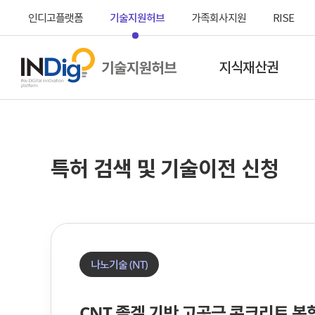
인디고플랫폼
기술지원허브
가족회사지원
RISE
지식재산권
지식재산권이란
본
특허 검색 및 기술이전 신청
전담특허사무소
문
시
작
나노기술 (NT)
CNT 졸겔 기반 고공극 콘크리트 복