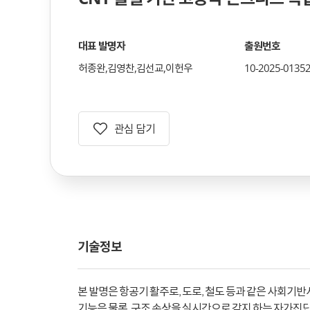
대표 발명자
출원번호
허종완,김영찬,김선교,이헌우
10-2025-01352
관심 담기
기술정보
본 발명은 항공기 활주로, 도로, 철도 등과 같은 사회기
기능은 물론, 구조 손상을 실시간으로 감지 하는 자가진