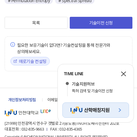
# Permutation Entropy
# Spectral Spread
목록
기술이전 신청
필요한 보유기술이 없다면? 기술컨설팅을 통해 전문가와
상의해보세요.
애로기술 컨설팅
TIME LINE
기술지원허브
특허 검색 및 기술이전 신청
개인정보 목적 외 이용
개인정보처리방침
이메일 무단수집거부
및 제한
[21999] 인천광역시 연수구 갯벌로 27(송도동) INU이노베이션센터 202호
대표전화 : 032-835-9663
FAX : 032-835-4365
Copyright © INCHEON NATIONAL UNIVERSITY. ALL RIGHTS RESERVED.