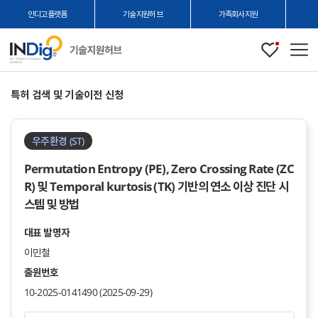
인디고플랫폼
기술지원허브
가족회사지원
관심
메
본
특허 검색 및 기술이전 신청
문
시
작
우주환경 (ST)
Permutation Entropy (PE), Zero Crossing Rate (ZC
R) 및 Temporal kurtosis (TK) 기반의 연소 이상 진단 시
스템 및 방법
대표 발명자
이민철
출원번호
10-2025-0141490 (2025-09-29)